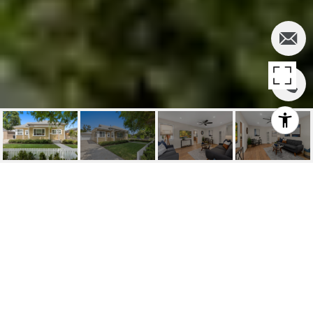
135 N C ST, TUSTIN
135 N C St, Tustin, Ca
$980,000